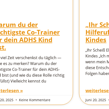
arum du der
„Ihr Sc
chtigste Co-Trainer
Hilferu
r dein ADHS Kind
Kindes
st.
„Ihr Scheiß E
Kindes „Ich 
viel Zeit verschenkst du täglich —
wenn mein M
e es zu merken? Warum du der
diese Entsch
htigste Co-Trainer für dein ADHS-
Folgen haben
 bist (und wie du diese Rolle richtig
üllst) Vielleicht kennst du
terlesen »
weiterlese
 20, 2025
Keine Kommentare
Juni 20, 2025