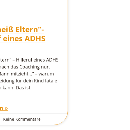
heiß Eltern“-
f eines ADHS
ltern“ – Hilferuf eines ADHS
mach das Coaching nur,
ann mitzieht…“ – warum
eidung für dein Kind fatale
 kann! Das ist
n »
Keine Kommentare