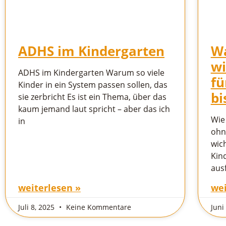
ADHS im Kindergarten
W
wi
ADHS im Kindergarten Warum so viele
fü
Kinder in ein System passen sollen, das
bi
sie zerbricht Es ist ein Thema, über das
kaum jemand laut spricht – aber das ich
Wie 
in
ohn
wic
Kind
ausf
weiterlesen »
wei
Juli 8, 2025
Keine Kommentare
Juni