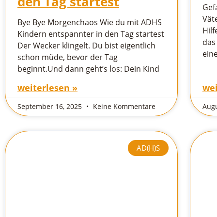
den Tag startest
Gef
Vät
Bye Bye Morgenchaos Wie du mit ADHS
Hil
Kindern entspannter in den Tag startest
das 
Der Wecker klingelt. Du bist eigentlich
eine
schon müde, bevor der Tag
beginnt.Und dann geht’s los: Dein Kind
weiterlesen »
wei
September 16, 2025
Keine Kommentare
Augu
AD(H)S