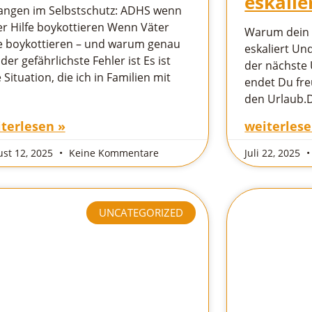
eskalie
angen im Selbstschutz: ADHS wenn
er Hilfe boykottieren Wenn Väter
Warum dein 
fe boykottieren – und warum genau
eskaliert Un
der gefährlichste Fehler ist Es ist
der nächste 
 Situation, die ich in Familien mit
endet Du fre
den Urlaub.D
terlesen »
weiterlese
st 12, 2025
Keine Kommentare
Juli 22, 2025
UNCATEGORIZED