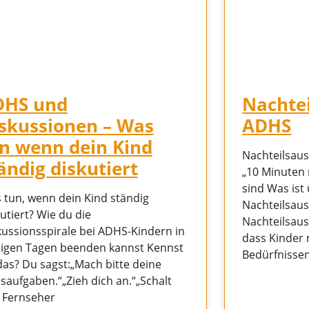
DHS und
Nachtei
skussionen – Was
ADHS
n wenn dein Kind
Nachteilsau
ändig diskutiert
„10 Minuten 
sind Was ist
 tun, wenn dein Kind ständig
Nachteilsaus
utiert? Wie du die
Nachteilsausg
kussionsspirale bei ADHS-Kindern in
dass Kinder
igen Tagen beenden kannst Kennst
Bedürfnissen
das? Du sagst:„Mach bitte deine
saufgaben.“„Zieh dich an.“„Schalt
 Fernseher