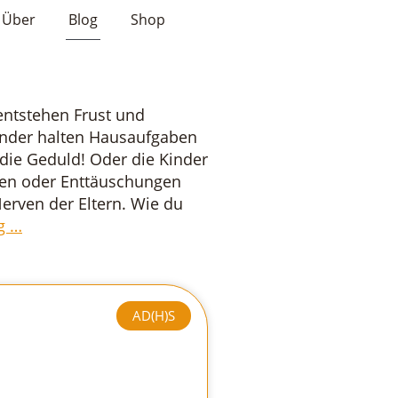
Über
Blog
Shop
 entstehen Frust und
Kinder halten Hausaufgaben
t die Geduld! Oder die Kinder
hen oder Enttäuschungen
erven der Eltern. Wie du
g …
AD(H)S