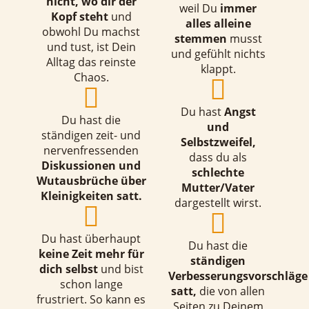
nicht, wo dir der
weil Du
immer
Kopf steht
und
alles alleine
obwohl Du machst
stemmen
musst
und tust, ist Dein
und gefühlt nichts
Alltag das reinste
klappt.
Chaos.
Du hast
Angst
Du hast die
und
ständigen zeit- und
Selbstzweifel,
nervenfressenden
dass du als
Diskussionen und
schlechte
Wutausbrüche über
Mutter/Vater
Kleinigkeiten satt.
dargestellt wirst.
Du hast überhaupt
Du hast die
keine Zeit mehr für
ständigen
dich selbst
und bist
Verbesserungsvorschläge
schon lange
satt,
die von allen
frustriert. So kann es
Seiten zu Deinem