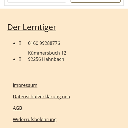
zahlreichen Tipps, die uns
Tanja gegeben hat, ist der
Lebensalltag deutlich
entspannter geworden.
Auch in der Schule hat
sich Vieles gebessert, die
Der Lerntiger
Schulnoten haben sich
gefestigt, da wir diverse
Strategien, die uns
vermittelt wurden, in das
0160 99288776
alltägliche Leben
integriert haben. Das
Kümmersbuch 12
Coaching ist jedenfalls zu
empfehlen!
92256 Hahnbach
Impressum
Datenschutzerklärung neu
AGB
Widerrufsbelehrung