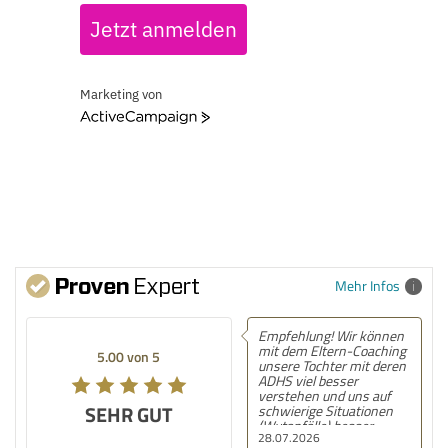
Jetzt anmelden
Marketing von
ActiveCampaign
Mehr Infos
Empfehlung! Wir können
mit dem Eltern-Coaching
5.00 von 5
unsere Tochter mit deren
ADHS viel besser
verstehen und uns auf
SEHR GUT
schwierige Situationen
(Wutanfälle) besser
28.07.2026
einstellen. Mit den