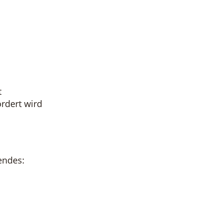
t
ordert wird
endes: