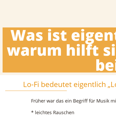
Was ist eigen
warum hilft s
be
Lo-Fi bedeutet eigentlich „L
Früher war das ein Begriff für Musik mi
* leichtes Rauschen