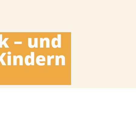
k – und
-Kindern