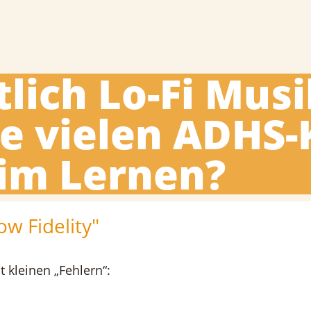
tlich Lo-Fi Musi
ie vielen ADHS
im Lernen?
ow Fidelity"
t kleinen „Fehlern“: