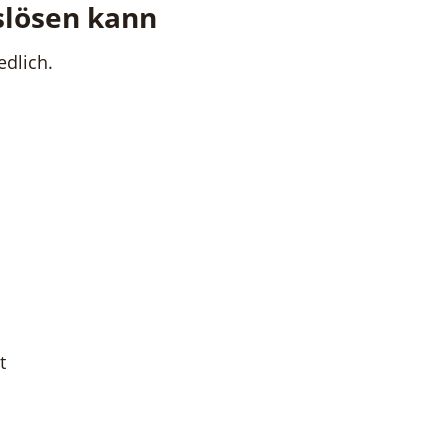
slösen kann
edlich.
t