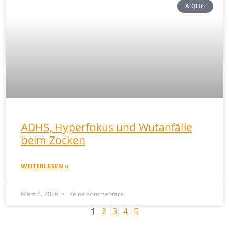
AD(H)S
ADHS, Hyperfokus und Wutanfälle
beim Zocken
WEITERLESEN »
März 6, 2026
Keine Kommentare
1
2
3
4
5