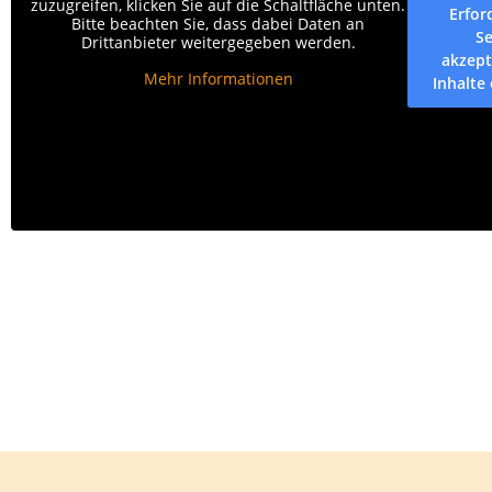
zuzugreifen, klicken Sie auf die Schaltfläche unten.
Erfor
Bitte beachten Sie, dass dabei Daten an
Se
Drittanbieter weitergegeben werden.
akzept
Mehr Informationen
Inhalte