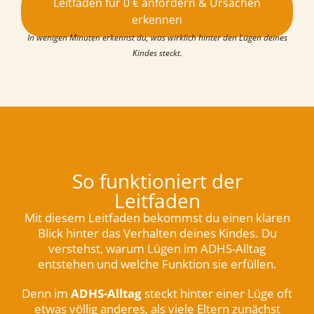
Leitfaden für 0 € anfordern & Ursachen
erkennen
In wenigen Minuten erkennst du, was wirklich hinter den Lügen deines
Kindes steckt.
So funktioniert der
Leitfaden
Mit diesem Leitfaden bekommst du einen klaren
Blick hinter das Verhalten deines Kindes. Du
verstehst, warum Lügen im ADHS-Alltag
entstehen und welche Funktion sie erfüllen.
Denn im
ADHS-Alltag
steckt hinter einer Lüge oft
etwas völlig anderes, als viele Eltern zunächst